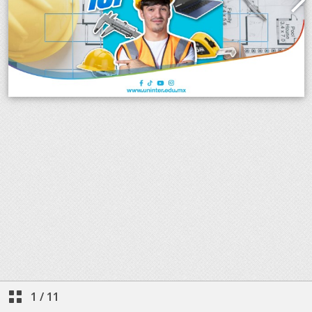
1
/
11